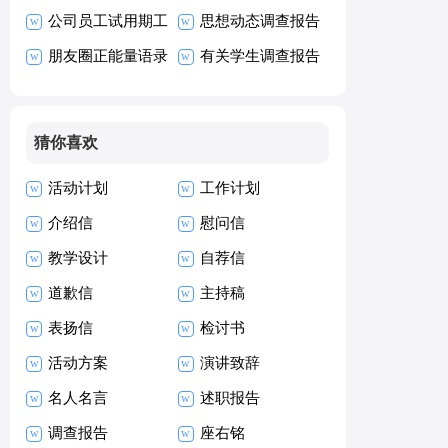
划模板汇编7篇
公司员工试用期工
思想动态调查报告
作总结
朋友圈正能量语录
有关学生调查报告
15篇
猜你喜欢
活动计划
工作计划
介绍信
慰问信
教学设计
自荐信
道歉信
主持稿
表扬信
检讨书
活动方案
演讲致辞
名人名言
述职报告
调查报告
座右铭