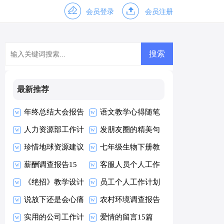
会员登录
会员注册
最新推荐
年终总结大会报告
语文教学心得随笔
人力资源部工作计
发朋友圈的精美句
划
珍惜地球资源建议
子15篇
七年级生物下册教
书
薪酬调查报告15
学计划
客服人员个人工作
篇
《绝招》教学设计
总结
员工个人工作计划
说放下还是会心痛
范文
农村环境调查报告
个性签名
实用的公司工作计
15篇
爱情的留言15篇