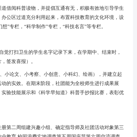
渠道借阅科普读物，并提倡互通有无，积极有效地引导学生
、办公区过道充分利用起来，布置科技教育的文化环境，设
幻想”专栏，“科学制作”专栏，“科技名言”等专栏。
将自觉打扫卫生的学生名字记录下来，在学期中、结束时，
片，签发喜报）。
制作、小论文、小考察、小创意、小科幻、绘画），并建立起
活动的实效。在期末阶段，社团能为全校师生进行成果展
、实验技能展示和《科学早知道》科普手抄报比赛，表彰优
注册第二周组建兴趣小组、确定指导师及社团活动对象第三
业教育 校园浪费实地调查第五周国庆节第六周交流调查