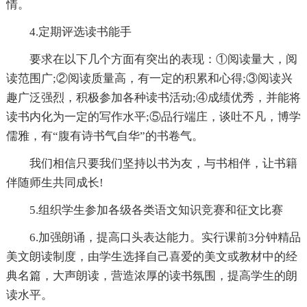
情。
4.定期评选读书能手
要求在以下几个方面有突出的表现：①阅读量大，阅
读范围广;②阅读质量高，有一定的积累和心得;③阅读兴
趣广泛强烈，积极参加各种读书活动;④成绩优秀，并能将
读书内化为一定的写作水平;⑤品行端庄，谈吐不凡，博学
儒雅，有“腹有诗书气自华”的书卷气。
我们相信只要我们坚持以书为友，与书相伴，让书籍
伴随师生共同成长!
5.组织学生参加各级各类语文知识竞赛和征文比赛
6.加强朗诵，提高口头表达能力。实行课前3分钟精品
美文朗读制度，由学生选择自己喜爱的美文或教材中的经
典名篇，大声朗读，营造浓厚的读书氛围，提高学生的朗
读水平。