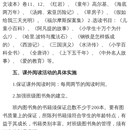
文读本》卷11、12、《红岩》、《童年》高尔基、《海底
两万年》、《汤姆、索亚历险记》、《草房子》、《假如
给我三天光明》。《福尔摩斯探案集》 2 .选读书目：《儿
童小百科》、《阿凡提的故事》、《小学生十万个为什
么?》、《哈里.波特与魔法石》、《钢铁是怎样炼成
的》、《西游记》、《三国演义》《水浒传》、《小学百
科全书》、《全唐诗》、《上下五千年》、《中外名人故
事》、《爱的教育》等。
五、课外阅读活动的具体实施
1.保证课外阅读时间：每周两节的阅读时间。
2.加强班级图书角的建立。
班内图书角的书籍须保证总数不少于200本。要有图
书质量上的保证，所陈列书籍须符合学生的年龄特点，有
益于其成长，书籍类别丰富。对班级图书角的管理，须有