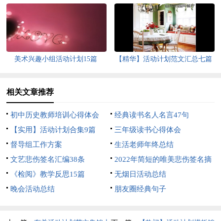
美术兴趣小组活动计划15篇
【精华】活动计划范文汇总七篇
相关文章推荐
初中历史教师培训心得体会
经典读书名人名言47句
【实用】活动计划合集9篇
三年级读书心得体会
督导组工作方案
生活老师年终总结
文艺悲伤签名汇编38条
2022年简短的唯美悲伤签名摘
《检阅》教学反思15篇
录80句
无烟日活动总结
晚会活动总结
朋友圈经典句子