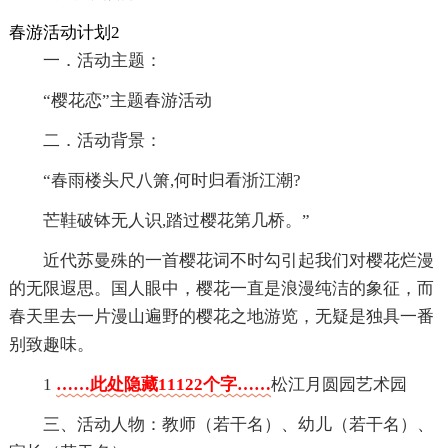
春游活动计划2
一．活动主题：
“樱花恋”主题春游活动
二．活动背景：
“春雨楼头尺八箫,何时归看浙江潮?
芒鞋破钵无人识,踏过樱花第几桥。”
近代苏曼殊的一首樱花词不时勾引起我们对樱花烂漫
的无限遐思。国人眼中，樱花一直是浪漫纯洁的象征，而
春天里去一片漫山遍野的樱花之地游览，无疑是独具一番
别致趣味。
1
……此处隐藏11122个字……
松江月圆园艺术园
三、活动人物：教师（若干名）、幼儿（若干名）、