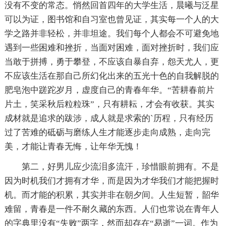
没有不变的常态。悄然回首四年的大学生活，晨曦与泛星
可以为证，图书馆和自习室也曾见证，其实每一个人的大
学之路并非轻松，并非坦途。我们每个人都会不可避免地
遇到一些困难和挫折，当面对困难，面对挫折时，我们应
当敢于拼搏，勇于攀登，不应该自暴自弃，怨天尤人，更
不应该生活在那自己所幻化出来的五光十色的自我解脱的
肥皂泡中蹉跎岁月，虚度自己的青春年华。“苦耕春前片
片土，笑采秋后粒粒珠”，只有耕耘，才会有收获。其实
成材就是追求的跋涉，成人就是求索的`历程，只有经历
过了苦难的砥砺与磨练人生才能逐步走向成熟，走向完
美，才能让青春无悔，让年华无愧！
第二，好男儿应少流泪多流汗，珍惜眼前拥有。不是
因为时机我们才拥有才华，而是因为才华我们才能把握时
机。而才能的积累，其实并非在朝夕间。人生短暂，韶华
难留，青春是一件不耐久藏的东西。人们也常说在青年人
的字典里没有“失败”两字，然而却存在“易逝”一词。作为