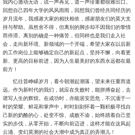
我内心激动无语，说一声再见，道一声珍重都很难出口。
回想自己四年大学的风风雨雨，回想我们曾经共同经历的
岁月流年，我感谢大家的相扶相依，感谢朋友们的莫大支
持与帮助。虽然舍不得，但离别的脚步却不因我们的挚情
而停滞。离别的确是一种痛苦，但同样也是我们走入社
会，走向新环境、新领域的一个开端，希望大家在以后新
的工作岗位上能够确定自己的新起点，坚持不懈，向着更
新、更高的目标前进，因为人生最美好的东西永远都在最
前方！
忆往昔峥嵘岁月，看今朝潮起潮落，望未来任重而道
远。作为新时代的我们，就应在失败时，能拼搏奋起，去
谱写人生的辉煌。在成功时，亦能居安思危，不沉湎于一
时的荣耀、鲜花和掌声中，时时刻刻怀着一颗积极寻找自
己新的奶酪的心，处变不惊、成败不渝，始终踏着自己坚
实的步伐，从零开始，不断向前迈进，这样才能在这风起
云涌、变幻莫测的社会大潮中成为真正的弄潮儿！