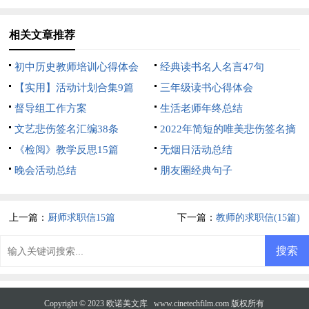
相关文章推荐
初中历史教师培训心得体会
经典读书名人名言47句
【实用】活动计划合集9篇
三年级读书心得体会
督导组工作方案
生活老师年终总结
文艺悲伤签名汇编38条
2022年简短的唯美悲伤签名摘
《检阅》教学反思15篇
录80句
无烟日活动总结
晚会活动总结
朋友圈经典句子
上一篇：
厨师求职信15篇
下一篇：
教师的求职信(15篇)
Copyright © 2023
欧诺美文库
www.cinetechfilm.com 版权所有